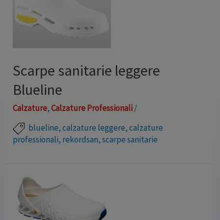
Scarpe sanitarie leggere
Blueline
Calzature
,
Calzature Professionali
/
blueline
,
calzature leggere
,
calzature
professionali
,
rekordsan
,
scarpe sanitarie
Scarpa sanitaria “effetto piuma” realizzata attraverso
un processo di lavorazione tecnologicamente avanzato
che utilizza componenti plastici (EVA) atossici, privi di
alogeni e di lattice che permettono di ottenere una