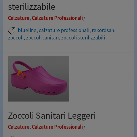
sterilizzabile
Leggi altro »
Calzature
,
Calzature Professionali
/
blueline
,
calzature professionali
,
rekordsan
,
zoccoli
,
zoccoli sanitari
,
zoccoli sterilizzabili
Zoccolo sanitario anatomico dotato di cinturino
regolabile staccabile, può essere facilmente lavato a
mano, in lavatrice o sterilizzato in autoclave sino a
134°C. Incluso plantare estraibile antistatico. Misure:
dal 35 al 48. Colori vari: avio, bianco, cielo, fucsia, nero,
verde, fucsia, nero, verde,
Zoccoli Sanitari Leggeri
Calzature
,
Calzature Professionali
/