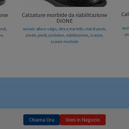
Cal
ione
Calzature morbide da riabilitazione
DIONE
anzi
iedi
,
anziani. alluce valgo
,
dita a martello
,
mal di piedi
,
p
pe
,
piede
,
piedi
,
podoline
,
riabilitazione
,
scarpe
,
scarpe morbide
Chiama Ora
Vieni in Negozio