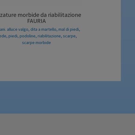
zature morbide da riabilitazione
FAURIA
ani. alluce valgo
,
dita a martello
,
mal di piedi
,
iede
,
piedi
,
podoline
,
riabilitazione
,
scarpe
,
scarpe morbide