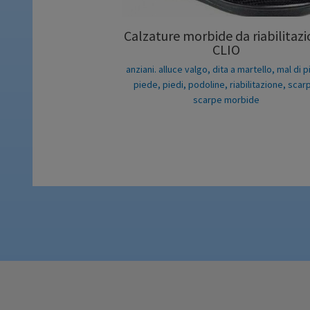
Calzature morbide da riabilitaz
CLIO
anziani. alluce valgo
,
dita a martello
,
mal di p
piede
,
piedi
,
podoline
,
riabilitazione
,
scar
scarpe morbide