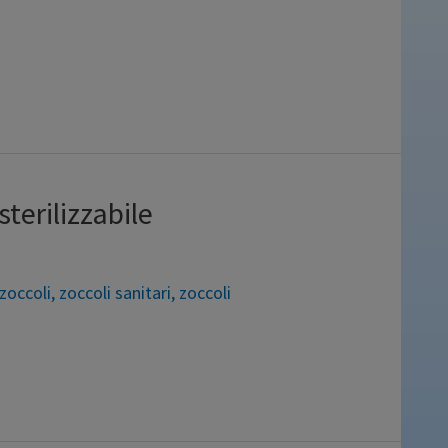
per ogni tipo di lavoro e nella vita
 l’accumulo di liquidi e sporco, facile
ione e opportunamente realizzata per
 piede asciutto. L’innovativo
terilizzabile
zoccoli
,
zoccoli sanitari
,
zoccoli
golabile staccabile, può essere
o in autoclave sino a 134°C. Incluso
Colori vari: avio, bianco, cielo, fucsia,