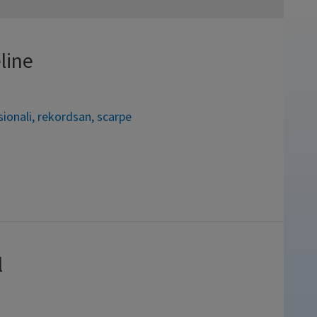
line
sionali
,
rekordsan
,
scarpe
erso un processo di lavorazione
lastici (EVA) atossici, privi di
 calzatura igienica, traspirante,
, così da garantire la durata, la
l
e possono essere facilmente lavate …