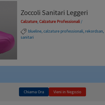
nero, verde, fucsia, nero, verde,
Zoccoli Sanitari Leggeri
Calzature
,
Calzature Professionali
/
blueline
,
calzature professionali
,
rekordsan
,
sanitari
Zoccolo sanitario “effetto piuma” realizzato attra
tecnologicamente avanzato che utilizza componenti p
alogeni e di lattice che permettono di ottenere una
antistatica, particolarmente leggera e confortevole
protezione e il benessere del piede. Gli Zoccoli p
Chiama Ora
Vieni in Negozio
Leggi altro »