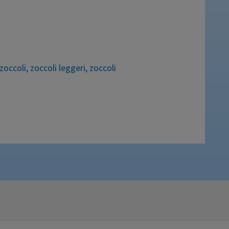
zoccoli
,
zoccoli leggeri
,
zoccoli
verso un processo di lavorazione
lastici (EVA) atossici, privi di
 calzatura igienica, traspirante,
, così da garantire la durata, la
ossono essere facilmente lavati …