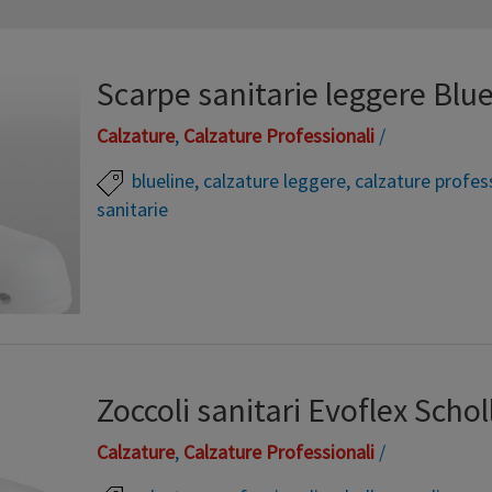
Scarpe sanitarie leggere Blue
Calzature
,
Calzature Professionali
/
blueline
,
calzature leggere
,
calzature profes
sanitarie
Scarpa sanitaria “effetto piuma” realizzata attrav
tecnologicamente avanzato che utilizza componenti p
alogeni e di lattice che permettono di ottenere una
antistatica, particolarmente leggera e confortevole
Zoccoli sanitari Evoflex Schol
protezione e il benessere del piede. Queste scarp
Calzature
,
Calzature Professionali
/
Leggi altro »