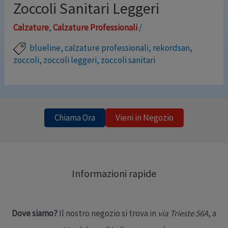
Zoccoli Sanitari Leggeri
Calzature
,
Calzature Professionali
/
blueline
,
calzature professionali
,
rekordsan
,
zoccoli
,
zoccoli leggeri
,
zoccoli sanitari
Zoccolo sanitario “effetto piuma” realizzato attraverso
un processo di lavorazione tecnologicamente avanzato
che utilizza componenti plastici (EVA) atossici, privi di
Chiama Ora
Vieni in Negozio
alogeni e di lattice che permettono di ottenere una
calzatura igienica, traspirante, antistatica,
particolarmente leggera e confortevole, così da
Informazioni rapide
garantire la durata, la protezione e il benessere del
piede. Gli Zoccoli possono essere facilmente lavati …
Dove siamo?
Il nostro negozio si trova in
via Trieste 56A
, a
Leggi altro »