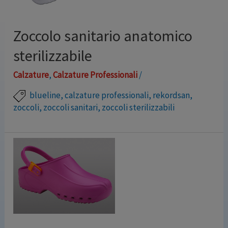
Zoccolo sanitario anatomico
sterilizzabile
Calzature
,
Calzature Professionali
/
blueline
,
calzature professionali
,
rekordsan
,
zoccoli
,
zoccoli sanitari
,
zoccoli sterilizzabili
Zoccolo sanitario anatomico dotato di cinturino
regolabile staccabile, può essere facilmente lavato a
mano, in lavatrice o sterilizzato in autoclave sino a
134°C. Incluso plantare estraibile antistatico. Misure:
dal 35 al 48. Colori vari: avio, bianco, cielo, fucsia, nero,
verde, fucsia, nero, verde,