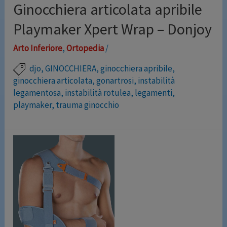
Leggi altro »
Ginocchiera articolata apribile
Playmaker Xpert Wrap – Donjoy
Arto Inferiore
,
Ortopedia
/
djo
,
GINOCCHIERA
,
ginocchiera apribile
,
ginocchiera articolata
,
gonartrosi
,
instabilità
legamentosa
,
instabilità rotulea
,
legamenti
,
playmaker
,
trauma ginocchio
In caso di moderato stiramento legamentoso e dolore
che limita le attività quotidiane, le nuove ginocchiere
Playmaker XPert forniscono stabilità e comfort per un
movimento più sicuro Playmaker Xpert Wrap è una
ginocchiera con aste articolate completamente
apribile, realizzata in innovativo tessuto accoppiato
con trama a reticolo che favorisce lo scambio d’aria