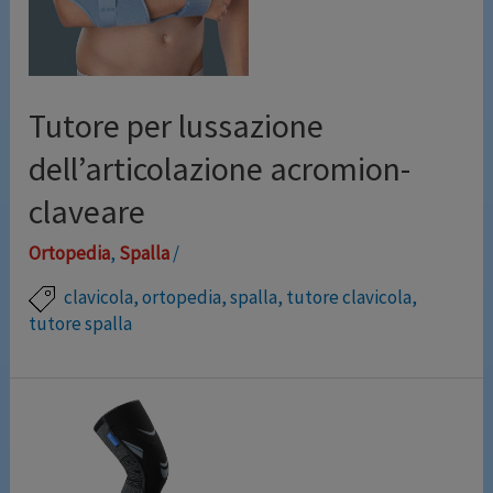
aumentando il comfort, …
Leggi altro »
Tutore per lussazione
dell’articolazione acromion-
claveare
Ortopedia
,
Spalla
/
clavicola
,
ortopedia
,
spalla
,
tutore clavicola
,
tutore spalla
Sistema esclusivo di cinghie e tiranti concepito per
spingere la clavicola verso il basso e l’omero verso
l’alto, riallineando acromion e clavicola. Spallina
clavicolare anatomica, flessibile, con imbottitura in