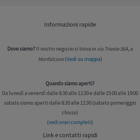
patologie del tendine rotuleo, morbo di Osgood –
Schlatter, supporto rotuleo Marchio: Thuasne …
Informazioni rapide
Leggi altro »
Dove siamo?
Il nostro negozio si trova in
via Trieste 56A
, a
Vedi su mappa
)
Monfalcone
(
Quando siamo aperti?
Da lunedì a venerdì dalle 8:30 alle 12:30 e dalle 15:00 alle 19:00
sabato siamo aperti dalle 8:30 alle 12:30 (sabato pomeriggio
chiuso)
(
vedi orari completi
)
Link e contatti rapidi