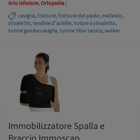
Arto Inferiore
,
Ortopedia
/
caviglia
,
fratture
,
fratture del piede
,
malleolo
,
stivaletto
,
tendine d'achille
,
tutore a stivaletto
,
tutore gamba caviglia
,
tutore tibio tarsica
,
walker
Tutori leggeri e confortevoli, garantiscono la
necessaria stabilizzazione dell’ articolazione tibio
tarsica . La struttura è caratterizzata da materiali
plastici resistenti e leggeri che forniscono un’ottima
tenuta lateromediale. Di facile applicazione, sono
adattabili a qualsiasi conformazione anatomica. È
disponibile anche nella versione articolata con
regolazione della flesso/estensione.
CARATTERISTICHE • Struttura in materiale composito
Immobilizzatore Spalla e
leggero e …
Braccio Immoscap