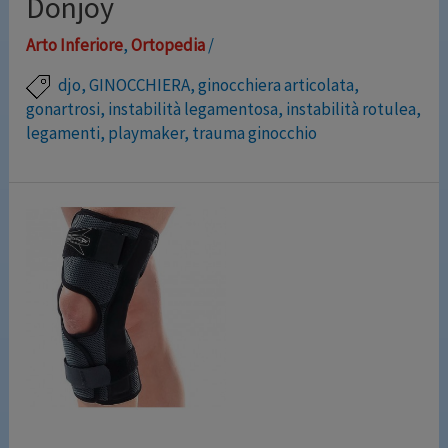
Donjoy
Arto Inferiore
,
Ortopedia
/
djo
,
GINOCCHIERA
,
ginocchiera articolata
,
gonartrosi
,
instabilità legamentosa
,
instabilità rotulea
,
legamenti
,
playmaker
,
trauma ginocchio
In caso di moderato stiramento legamentoso e dolore
che limita le attività quotidiane, le nuove ginocchiere
Playmaker XPert forniscono stabilità e comfort per un
movimento più sicuro Playmaker Xpert Sleeve è una
ginocchiera con aste articolate, realizzata in innovativo
tessuto accoppiato con trama a reticolo che favorisce
lo scambio d’aria aumentando il comfort, mantenendo
tuttavia …