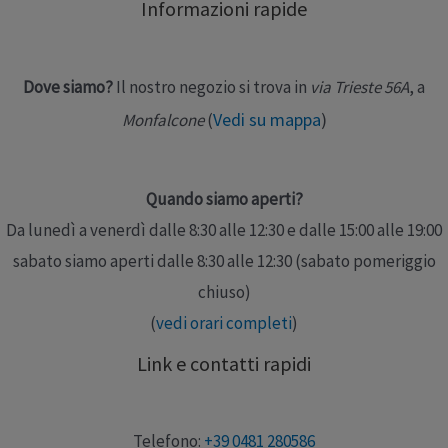
Informazioni rapide
del corpo contemporaneamente, anche in coppia.
Caratteristiche tecniche …
Dove siamo?
Il nostro negozio si trova in
via Trieste 56A
, a
Leggi altro »
Vedi su mappa
)
Monfalcone
(
Quando siamo aperti?
Da lunedì a venerdì dalle 8:30 alle 12:30 e dalle 15:00 alle 19:00
sabato siamo aperti dalle 8:30 alle 12:30 (sabato pomeriggio
chiuso)
(
vedi orari completi
)
Link e contatti rapidi
Telefono:
+39 0481 280586