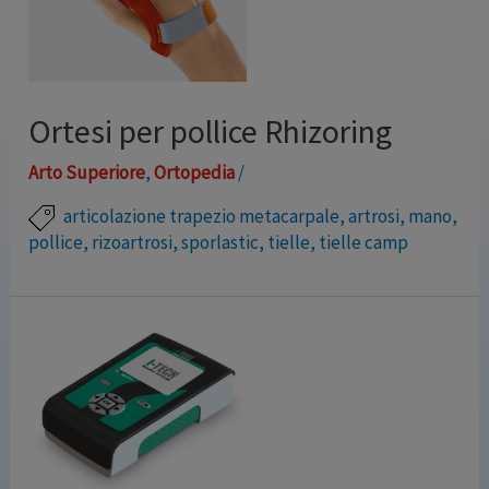
Ortesi per pollice Rhizoring
Arto Superiore
,
Ortopedia
/
articolazione trapezio metacarpale
,
artrosi
,
mano
,
pollice
,
rizoartrosi
,
sporlastic
,
tielle
,
tielle camp
Questo tutore per pollice immobilizza l’articolazione
in maniera parziale, per mettendo di muovere il pollice
senza dolore. Facile da indossare, grande tollerabilità;
idrorepellente, ideale per attività domestiche e
lavorative; termomodellabile. INDICAZIONI: Dolori
funzionali all’articolazione trapezio metacarpale. In