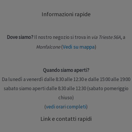
collegabili) Borsa per il trasporto 20 PROGRAMMI TENS
Informazioni rapide
Tens convenzionale (rapido) – Vascolarizzazione –
Epicondilite – Tens endorfinico …
Dove siamo?
Il nostro negozio si trova in
via Trieste 56A
, a
Leggi altro »
Vedi su mappa
)
Monfalcone
(
Quando siamo aperti?
Da lunedì a venerdì dalle 8:30 alle 12:30 e dalle 15:00 alle 19:00
sabato siamo aperti dalle 8:30 alle 12:30 (sabato pomeriggio
chiuso)
(
vedi orari completi
)
Link e contatti rapidi