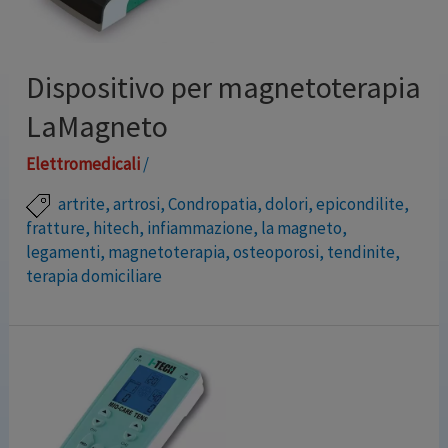
Dispositivo per magnetoterapia
LaMagneto
Elettromedicali
/
artrite
,
artrosi
,
Condropatia
,
dolori
,
epicondilite
,
fratture
,
hitech
,
infiammazione
,
la magneto
,
legamenti
,
magnetoterapia
,
osteoporosi
,
tendinite
,
terapia domiciliare
LaMagneto è l’ultimo modello di magnetoterapia
HiTech che ti permette di ridurre il dolore e le
infiammazioni comodamente a casa tua. Dispone di 46
programmi terapeutici preimpostati, aggiornati
secondo i più recenti studi clinici, e 2 canali di uscita