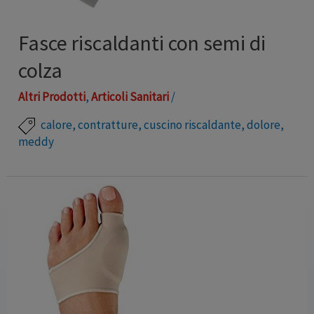
Fasce riscaldanti con semi di
colza
Altri Prodotti
,
Articoli Sanitari
/
calore
,
contratture
,
cuscino riscaldante
,
dolore
,
meddy
Fasce riscaldanti di forma rettangolare o a ferro di
cavallo con semi di colza e fodera in cotone. Il
rivestimento esterno è morbidissimo e lavabile.
Possono essere scaldati sia in forno a microonde che in
forno tradizionale. Certificazione Oeko-tex standard
100 Marchio: Meddy