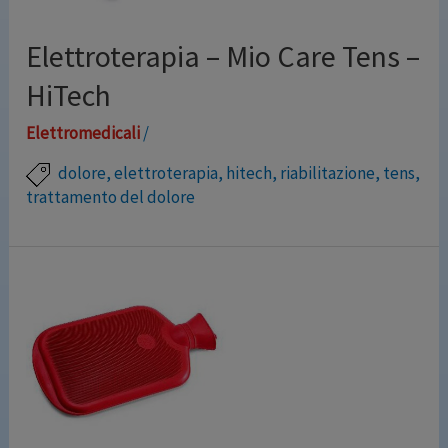
Elettroterapia – Mio Care Tens –
HiTech
Elettromedicali
/
dolore
,
elettroterapia
,
hitech
,
riabilitazione
,
tens
,
trattamento del dolore
Mio-Care Tens è il dispositivo per elettroterapia più
venduto per il trattamento del dolore. Ha 2 canali
indipendenti, Batteria interna ricaricabile, Clip
aggancio cintura, display grafico. 2 cavi di connessione
elettrodi con 4 derivazioni (totale 8 elettrodi
collegabili) Borsa per il trasporto 20 PROGRAMMI TENS
Tens convenzionale (rapido) – Vascolarizzazione –