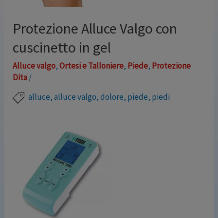
Protezione Alluce Valgo con
cuscinetto in gel
Alluce valgo
,
Ortesi e Talloniere
,
Piede
,
Protezione
Dita
/
alluce
,
alluce valgo
,
dolore
,
piede
,
piedi
Protezione in resistente e liscia maglina elasticizzata
con cuscinetto in gel, da calzare in corrispondenza del
nodo dell’alluce in maniera tale da alleviarne il dolore.
Evita l’attrito e la pressione dell’alluce con la
calzatura, senza creare ingombro, grazie al suo
spessore molto sottile. Dona comfort e benessere al
piede.