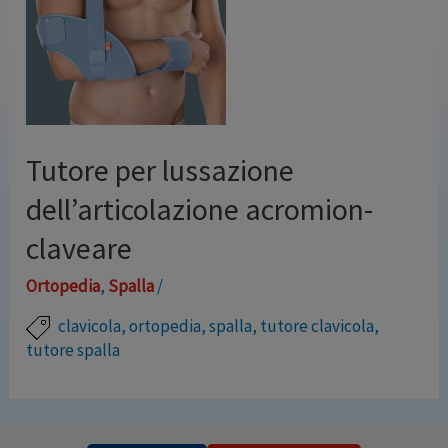
Tutore per lussazione
dell’articolazione acromion-
claveare
Ortopedia
,
Spalla
/
clavicola
,
ortopedia
,
spalla
,
tutore clavicola
,
tutore spalla
Sistema esclusivo di cinghie e tiranti concepito per
spingere la clavicola verso il basso e l’omero verso