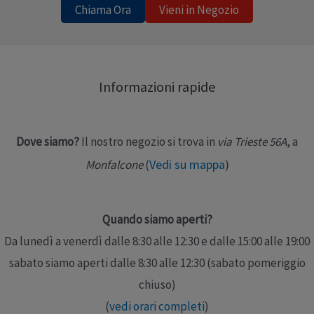
l’alto, riallineando acromion e clavicola. Spallina
Chiama Ora
Vieni in Negozio
clavicolare anatomica, flessibile, con imbottitura in
polietilene espanso e con snodi rotanti Cinghia
controlaterale di ancoraggio con fibbia (arancione) ad
Informazioni rapide
aggancio/sgancio rapido Supporto gomito e
avambraccio regolabile e confortevole, con
imbottitura in …
Dove siamo?
Il nostro negozio si trova in
via Trieste 56A
, a
Vedi su mappa
)
Monfalcone
(
Leggi altro »
Quando siamo aperti?
Da lunedì a venerdì dalle 8:30 alle 12:30 e dalle 15:00 alle 19:00
sabato siamo aperti dalle 8:30 alle 12:30 (sabato pomeriggio
chiuso)
(
vedi orari completi
)