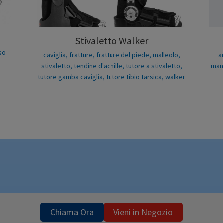
Stivaletto Walker
so
caviglia
,
fratture
,
fratture del piede
,
malleolo
,
a
stivaletto
,
tendine d'achille
,
tutore a stivaletto
,
ma
tutore gamba caviglia
,
tutore tibio tarsica
,
walker
Chiama Ora
Vieni in Negozio