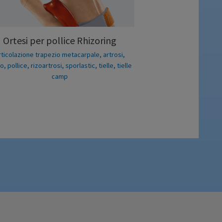
Ortesi per pollice Rhizoring
rticolazione trapezio metacarpale
,
artrosi
,
no
,
pollice
,
rizoartrosi
,
sporlastic
,
tielle
,
tielle
camp