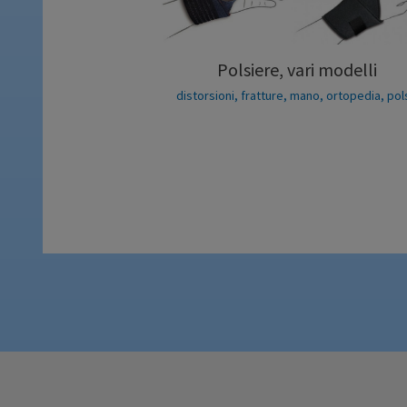
Polsiere, vari modelli
distorsioni
,
fratture
,
mano
,
ortopedia
,
pol