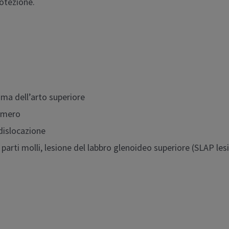
otezione.
ma dell’arto superiore
’omero
 dislocazione
e parti molli, lesione del labbro glenoideo superiore (SLAP lesio