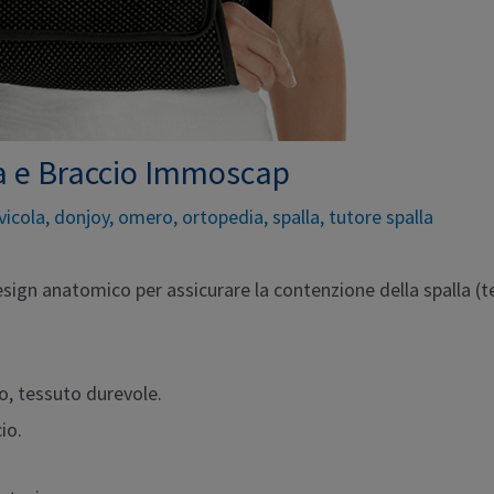
a e Braccio Immoscap
vicola
,
donjoy
,
omero
,
ortopedia
,
spalla
,
tutore spalla
sign anatomico per assicurare la contenzione della spalla (te
o, tessuto durevole.
io.