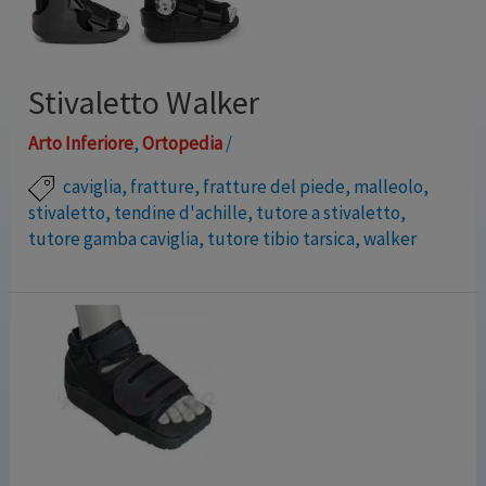
Stivaletto Walker
Arto Inferiore
,
Ortopedia
/
caviglia
,
fratture
,
fratture del piede
,
malleolo
,
stivaletto
,
tendine d'achille
,
tutore a stivaletto
,
tutore gamba caviglia
,
tutore tibio tarsica
,
walker
Tutori leggeri e confortevoli, garantiscono la
necessaria stabilizzazione dell’ articolazione tibio
tarsica . La struttura è caratterizzata da materiali
plastici resistenti e leggeri che forniscono un’ottima
tenuta lateromediale. Di facile applicazione, sono
adattabili a qualsiasi conformazione anatomica. È