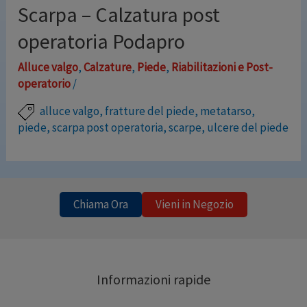
disponibile anche nella versione articolata con
Scarpa – Calzatura post
regolazione della flesso/estensione.
operatoria Podapro
CARATTERISTICHE • Struttura in materiale composito
leggero e …
Alluce valgo
,
Calzature
,
Piede
,
Riabilitazioni e Post-
operatorio
/
Leggi altro »
alluce valgo
,
fratture del piede
,
metatarso
,
piede
,
scarpa post operatoria
,
scarpe
,
ulcere del piede
Calzatura post operatoria, per ulcere del piede,
fratture o lesioni del metatarso Caratteristiche: –
Design quadrato in punta – Suola resistente,
Chiama Ora
Vieni in Negozio
antiscivolo e ampia – Design a 15° del cuneo – Tallone
imbottito e senza cuciture – Chiusura semplificata con
ampia fascia in velcro – Senza lattice – Ambidestra
Informazioni rapide
Marchio: DJO – Modello: Podapro