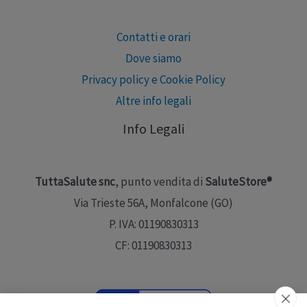
Contatti e orari
Dove siamo
Privacy policy e Cookie Policy
Altre info legali
Info Legali
TuttaSalute snc
, punto vendita di
SaluteStore®
Via Trieste 56A, Monfalcone (GO)
P. IVA: 01190830313
CF: 01190830313