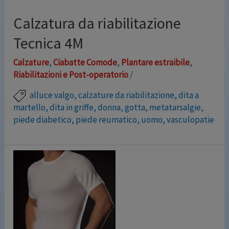
più necessario per l’uomo, per isolare efficacemente
Calzatura da riabilitazione
perdite e cattivi odori. Pensate per sembrare normali
boxer, in diverse taglie e …
Tecnica 4M
Calzature
,
Ciabatte Comode
,
Plantare estraibile
,
Leggi altro »
Riabilitazioni e Post-operatorio
/
alluce valgo
,
calzature da riabilitazione
,
dita a
martello
,
dita in griffe
,
donna
,
gotta
,
metatarsalgie
,
piede diabetico
,
piede reumatico
,
uomo
,
vasculopatie
La calzatura TECNICA 4M è pensata per essere usata
con il piede fasciato nei periodi di guarigione lunghi,
per permettere la riduzione del carico sul piede
durante la marcia. Sono calzature molto stabili grazie
al contrafforte termoformabile e leggere allo stesso
tempo, con punta aperta, particolarmente adatte a