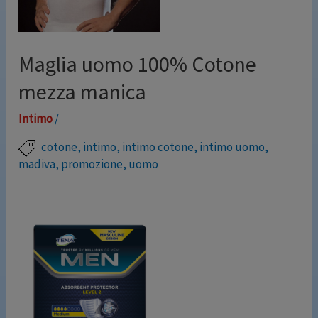
deformità nella zona dell’avampiede. La tomaia
traspirante …
Maglia uomo 100% Cotone
Leggi altro »
mezza manica
Intimo
/
cotone
,
intimo
,
intimo cotone
,
intimo uomo
,
madiva
,
promozione
,
uomo
Maglia in fresco e leggero cotone, interamente
realizzata in Italia con materiali di altissima qualità.
PROMOZIONE Colore: Bianco Made in Italy 100%
Cotone Marchio: MADIVA