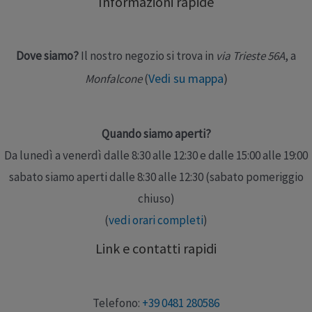
Informazioni rapide
un’elevata protezione, e con un design …
Leggi altro »
Dove siamo?
Il nostro negozio si trova in
via Trieste 56A
, a
Vedi su mappa
)
Monfalcone
(
Quando siamo aperti?
Da lunedì a venerdì dalle 8:30 alle 12:30 e dalle 15:00 alle 19:00
sabato siamo aperti dalle 8:30 alle 12:30 (sabato pomeriggio
chiuso)
(
vedi orari completi
)
Link e contatti rapidi
Telefono:
+39 0481 280586