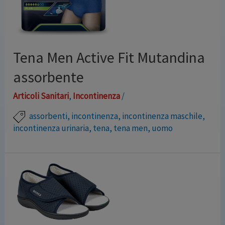
assorbente a pianta larga. La chiusura con velcro e …
Leggi altro »
Tena Men Active Fit Mutandina
assorbente
Articoli Sanitari
,
Incontinenza
/
assorbenti
,
incontinenza
,
incontinenza maschile
,
incontinenza urinaria
,
tena
,
tena men
,
uomo
Caratterizzate da un look maschile e un’ottima
vestibilità, le mutandine assorbenti per incontinenza
TENA offrono una protezione affidabile all’insegna
della comodità e della discrezione. La zona ad alta
assorbenza è posizionata nella parte anteriore, dov’è