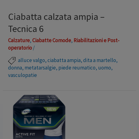
Ciabatta calzata ampia –
Tecnica 6
Calzature
,
Ciabatte Comode
,
Riabilitazioni e Post-
operatorio
/
alluce valgo
,
ciabatta ampia
,
dita a martello
,
donna
,
metatarsalgie
,
piede reumatico
,
uomo
,
vasculopatie
Calzature super leggere, facili da indossare, dall’ampia
calzata regolabile. Particolarmente adatte a momenti
di relax per coloro che hanno i piedi molto gonfi,
bendati o che hanno la parte alta del tallone dolorante.
Minimo uso di cuciture possibile, garantiscono la
camminata sicura grazie alla suola antiscivolo urto-