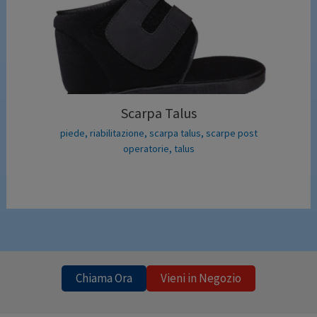
Scarpa Talus
piede
,
riabilitazione
,
scarpa talus
,
scarpe post
operatorie
,
talus
Chiama Ora
Vieni in Negozio