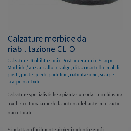
Calzature morbide da
riabilitazione CLIO
Calzature
,
Riabilitazioni e Post-operatorio
,
Scarpe
Morbide
/
anziani. alluce valgo
,
dita a martello
,
mal di
piedi
,
piede
,
piedi
,
podoline
,
riabilitazione
,
scarpe
,
scarpe morbide
Calzature specialistiche a pianta comoda, con chiusura
a velcro e tomaia morbida automodellante in tessuto
microforato.
Si adattano facilmente ai piedi dolenti e gonfi,