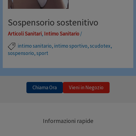
pre e post operatoria e in …
Sospensorio sostenitivo
Leggi altro »
Articoli Sanitari
,
Intimo Sanitario
/
intimo sanitario
,
intimo sportivo
,
scudotex
,
sospensorio
,
sport
Sospensorio in cotone con igienica maglia a rete
traspirante che esercita un benefico sostegno scrotale.
Indicato nell’attività sportiva. Colore: bianco. Misure: II-
Chiama Ora
Vieni in Negozio
VIII
Informazioni rapide