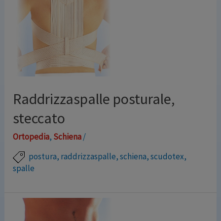
modellistica anatomica, assicurano alla donna che li
indossa un’efficace e benefica azione sostenitiva senza
comprimere il seno, migliorando l’aspetto estetico e
riducendo la formazione di …
Leggi altro »
Raddrizzaspalle posturale,
steccato
Ortopedia
,
Schiena
/
postura
,
raddrizzaspalle
,
schiena
,
scudotex
,
spalle
Tutore posturale per schiena dritta Raddrizzaspalle
anatomico per uomo e donna, con sostegno dorsale
regolabile, in tessuto elasticizzato dotato di sostegno