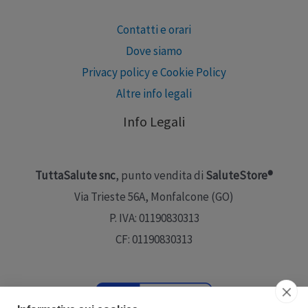
Contatti e orari
Dove siamo
Privacy policy e Cookie Policy
Altre info legali
Info Legali
TuttaSalute snc
, punto vendita di
SaluteStore®
Via Trieste 56A, Monfalcone (GO)
P. IVA: 01190830313
CF: 01190830313