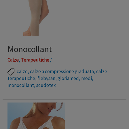
Monocollant
Calze
,
Terapeutiche
/
calze
,
calze a compressione graduata
,
calze
terapeutiche
,
flebysan
,
gloriamed
,
medi
,
monocollant
,
scudotex
Monocollant K1-2-3-4 (su prescrizione medica)
Trattiamo vari marchi in modo da garantire un’ampia
possibilità di taglie, vestibilità e materiali.