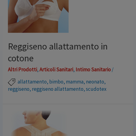
Reggiseno allattamento in
cotone
Altri Prodotti
,
Articoli Sanitari
,
Intimo Sanitario
/
allattamento
,
bimbo
,
mamma
,
neonato
,
reggiseno
,
reggiseno allattamento
,
scudotex
Reggiseno regolabile con funzionali coppe apribili in
puro ed igienico cotone per facilitare l’allattamento
materno e per contenere e sostenere il seno senza
comprimerlo. Le eleganti cuciture, unitamente ad una