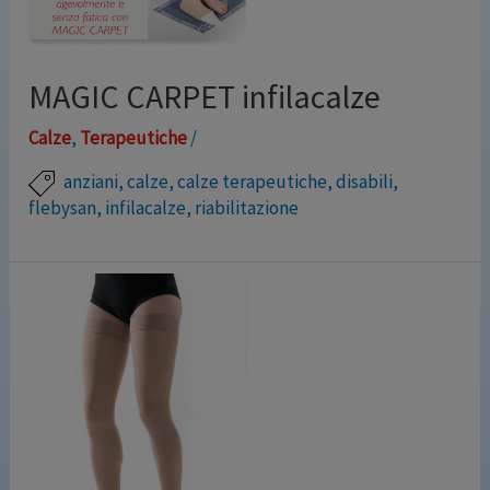
MAGIC CARPET infilacalze
Calze
,
Terapeutiche
/
anziani
,
calze
,
calze terapeutiche
,
disabili
,
flebysan
,
infilacalze
,
riabilitazione
Il modo più semplice e pratico per infilare le calze
terapeutiche è Magic Carpet di Flebysan !!!Guarda il
video a questo link http://www.youtube.com/watch?
v=xzFgNBezenM