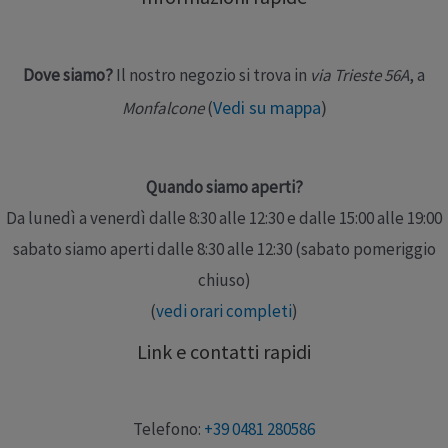
coscia. Fabbricata con macchine ad alta tecnologia.
Punta aperta per l’ispezione del piede e tallone
anatomico (allargamento maglia) che facilita il …
Dove siamo?
Il nostro negozio si trova in
via Trieste 56A
, a
Vedi su mappa
)
Monfalcone
(
Leggi altro »
Quando siamo aperti?
Da lunedì a venerdì dalle 8:30 alle 12:30 e dalle 15:00 alle 19:00
sabato siamo aperti dalle 8:30 alle 12:30 (sabato pomeriggio
chiuso)
(
vedi orari completi
)
Link e contatti rapidi
Telefono:
+39 0481 280586