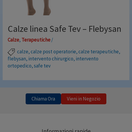
Calze linea Safe Tev – Flebysan
Calze
,
Terapeutiche
/
calze
,
calze post operatorie
,
calze terapeutiche
,
flebysan
,
intervento chirurgico
,
intervento
ortopedico
,
safe tev
Linea per la profilassi della trombosi venosa profonda e
dell’embolia polmonare, profilassi post-operatoria
della TVP, interventi di chirurgia generale, ortopedia,
Chiama Ora
Vieni in Negozio
urologia, ginecologia, cardiochirurgia, neurochirurgia.
Compressione 23-28 mmHg. alla caviglia,
progressivamente decrescente verso polpaccio e
Informazioni rapide