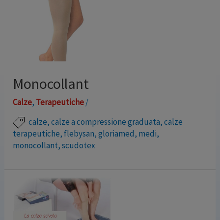
Monocollant
Calze
,
Terapeutiche
/
calze
,
calze a compressione graduata
,
calze
terapeutiche
,
flebysan
,
gloriamed
,
medi
,
monocollant
,
scudotex
Monocollant K1-2-3-4 (su prescrizione medica)
Trattiamo vari marchi in modo da garantire un’ampia
possibilità di taglie, vestibilità e materiali.