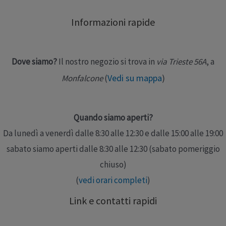
Misure: I 40-42 ; II 42-44 ; III 44-46 ; IV 46-48 ; V 48-50 ; VI
Informazioni rapide
50-52 ; VII 52-54 ; VIII …
Leggi altro »
Dove siamo?
Il nostro negozio si trova in
via Trieste 56A
, a
Vedi su mappa
)
Monfalcone
(
Quando siamo aperti?
Da lunedì a venerdì dalle 8:30 alle 12:30 e dalle 15:00 alle 19:00
sabato siamo aperti dalle 8:30 alle 12:30 (sabato pomeriggio
chiuso)
(
vedi orari completi
)
Link e contatti rapidi