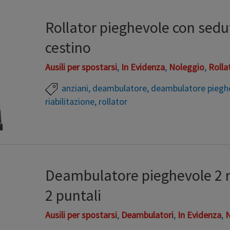
piroettanti e 2 ruote posteriori fisse, con freno e
Rollator pieghevole con sed
sicurezza e stabilità. Richiudibile, …
cestino
Leggi altro »
Ausili per spostarsi
,
In Evidenza
,
Noleggio
,
Rolla
anziani
,
deambulatore
,
deambulatore piegh
riabilitazione
,
rollator
Rollator pieghevole con seduta imbottita e comod
in alluminio a quattro ruote, anteriori piroettanti e
stazionamento Barra imbottita appoggia schiena.
Deambulatore pieghevole 2 ru
in altezza con leve freni. Cestino metallico porta 
2 puntali
portata di 135 kg Ottimo per le …
Ausili per spostarsi
,
Deambulatori
,
In Evidenza
,
N