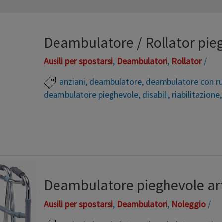
Deambulatore / Rollator pie
Ausili per spostarsi
,
Deambulatori
,
Rollator
/
anziani
,
deambulatore
,
deambulatore con r
deambulatore pieghevole
,
disabili
,
riabilitazione
È una via di mezzo tra un rollator ed un deambulato
pieghevole a libro, e la seduta. Dai deambulatori ha
due puntali posteriori in gomma antiscivolo. Mane
ingombrante. IDEALE PER L’ UTILIZZO IN CASA Dea
Deambulatore pieghevole art
pieghevole con …
Ausili per spostarsi
,
Deambulatori
,
Noleggio
/
Leggi altro »