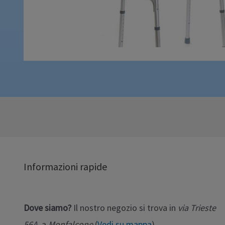
Informazioni rapide
Dove siamo?
Il nostro negozio si trova in
via Trieste
56A
, a
Monfalcone
(
Vedi su mappa
)