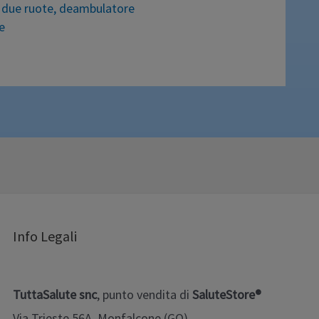
due ruote
,
deambulatore
e
contrano problemi di stabilità
 più grazie alle due ruote piroettanti.
za, Disponibile anche con sistema
Info Legali
TuttaSalute snc
, punto vendita di
SaluteStore®
Via Trieste 56A, Monfalcone (GO)