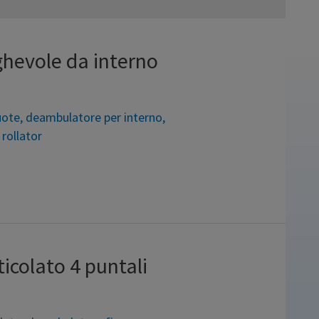
ghevole da interno
uote
,
deambulatore per interno
,
,
rollator
re. Dei rollator ha la struttura,
 preso le ruote fisse anteriori ed i
ggevole, funzionale e poco
mbulatore rollator in alluminio
icolato 4 puntali