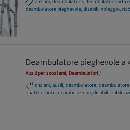
anziani
,
deambulatore
,
deambulatore artico
deambulatore pieghevole
,
disabili
,
noleggio
,
riab
Deambulatore leggerissimo in alluminio, utilizzab
antiscivolo, è regolabile in altezza. Una volta ri
a noleggio ! deambulatore, deambulatore fisso, d
deambulatore pieghevole, riabilitazione, anziani, d
Deambulatore pieghevole a 4
Ausili per spostarsi
,
Deambulatori
/
anziani
,
ausili
,
deambulatore
,
deambulatore 
quattro ruote
,
deambulazione
,
disabili
,
riabilita
Un deambulatore pieghevole adatto a coloro che in
durante la deambulazione, ma che non vogliono ri
deambulatore a 4 ruote. Struttura in alluminio leg