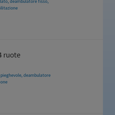
lato
,
deambulatore fisso
,
ilitazione
ile in due modalità. Dotato di gommini
chiuso occupa pochissumo spazio. Anche
eambulatore articolato,
isabili, noleggio,
 ruote
pieghevole
,
deambulatore
zione
contrano problemi di stabilità
nunciare alla maneggevolezza di un
gero e dotato di 2 ruote anteriori