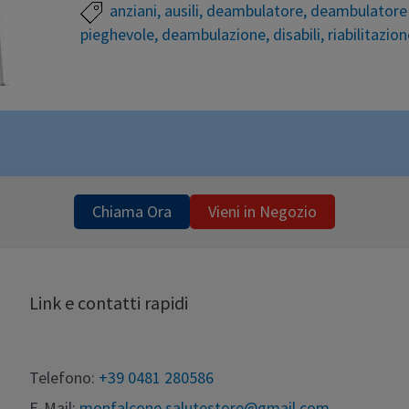
Leggi altro »
anziani
,
ausili
,
deambulatore
,
deambulatore 
pieghevole
,
deambulazione
,
disabili
,
riabilitazion
Un deambulatore pieghevole adatto a coloro che in
durante la deambulazione, con un po’ di mobilità in
Struttura in alluminio leggero, regolabile in altez
frizionante, per una maggior sicurezza e stabilità.
Chiama Ora
Vieni in Negozio
Link e contatti rapidi
Telefono:
+39 0481 280586
E-Mail:
monfalcone.salutestore@gmail.com