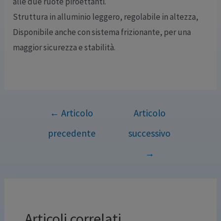
alle due ruote piroettanti.
Struttura in alluminio leggero, regolabile in altezza,
Disponibile anche con sistema frizionante, per una
maggior sicurezza e stabilità.
←
Articolo
Articolo
precedente
successivo
→
Articoli correlati