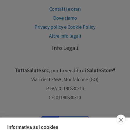
Contatti e orari
Dove siamo
Privacy policy e Cookie Policy
Altre info legali
Info Legali
TuttaSalute snc
, punto vendita di
SaluteStore®
Via Trieste 56A, Monfalcone (GO)
P. IVA: 01190830313
CF: 01190830313
Informativa sui cookies