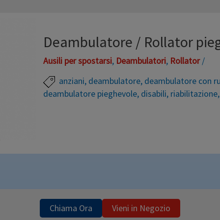
Deambulatore / Rollator pie
Ausili per spostarsi
,
Deambulatori
,
Rollator
/
anziani
,
deambulatore
,
deambulatore con r
deambulatore pieghevole
,
disabili
,
riabilitazione
È una via di mezzo tra un rollator ed un deambulato
pieghevole a libro, e la seduta. Dai deambulatori ha
due puntali posteriori in gomma antiscivolo. Mane
ingombrante. IDEALE PER L’ UTILIZZO IN CASA Dea
pieghevole con …
Chiama Ora
Vieni in Negozio
Leggi altro »