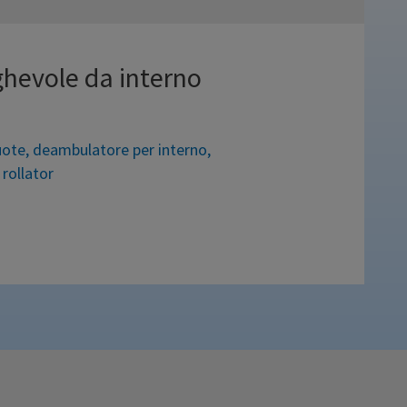
ghevole da interno
uote
,
deambulatore per interno
,
,
rollator
re. Dei rollator ha la struttura,
 preso le ruote fisse anteriori ed i
ggevole, funzionale e poco
mbulatore rollator in alluminio