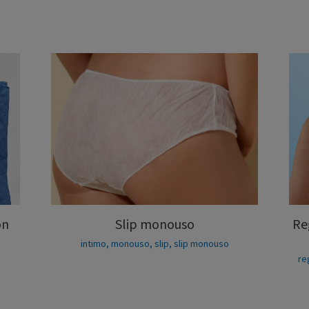
on
Slip monouso
Re
intimo
,
monouso
,
slip
,
slip monouso
a
re