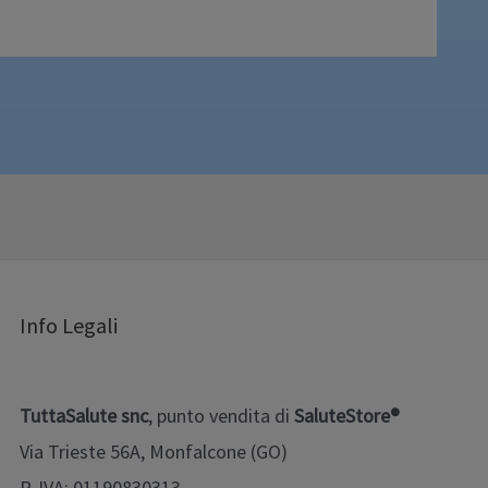
Info Legali
TuttaSalute snc
, punto vendita di
SaluteStore®
Via Trieste 56A, Monfalcone (GO)
P. IVA: 01190830313