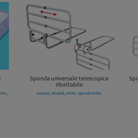
e
Sponda universale telescopica
Spo
ribaltabile
etto
,
anziani
,
disabili
,
letto
,
sponda letto