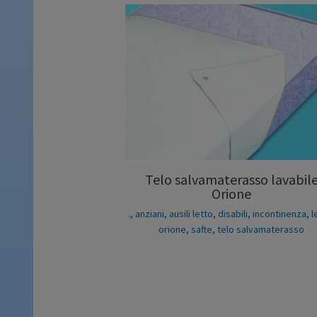
Telo salvamaterasso lavabil
Orione
.
,
anziani
,
ausili letto
,
disabili
,
incontinenza
,
l
orione
,
safte
,
telo salvamaterasso