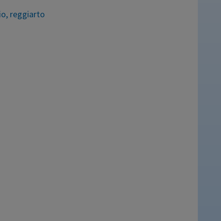
io
,
reggiarto