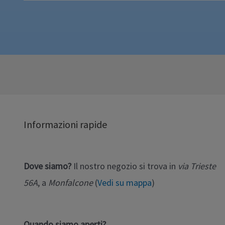
Informazioni rapide
Dove siamo?
Il nostro negozio si trova in
via Trieste
56A
, a
Monfalcone
(
Vedi su mappa
)
Quando siamo aperti?