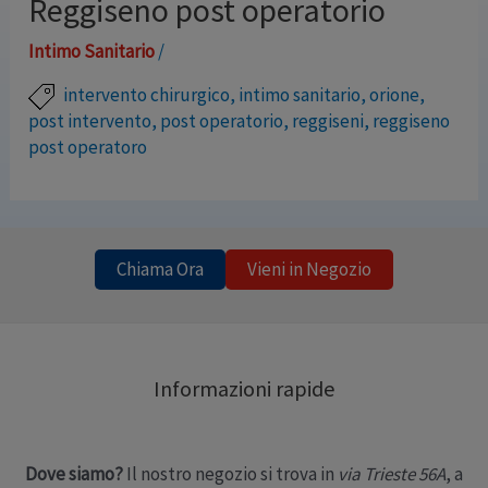
Reggiseno post operatorio
Intimo Sanitario
/
intervento chirurgico
,
intimo sanitario
,
orione
,
post intervento
,
post operatorio
,
reggiseni
,
reggiseno
post operatoro
I nostri reggiseni post operatori sono stati scelti dopo
un’accurata selezione e grazie alla consulenza di un
professionista del settore, Sono realizzati in materiale
Chiama Ora
Vieni in Negozio
traspirante e soffice, latex free, senza cuciture Hanno
l’apertura anteriore ed ampie spalline completamente
apribili La speciale tramatura fornisce compressione
Informazioni rapide
ed extra supporto Le pratiche taschine consentono l’
inserimento delle protesi …
Dove siamo?
Il nostro negozio si trova in
via Trieste 56A
, a