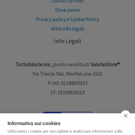
Contatti e orari
Dove siamo
Privacy policy e Cookie Policy
Altre info legali
Info Legali
TuttaSalute snc
, punto vendita di
SaluteStore®
Via Trieste 56A, Monfalcone (GO)
P. IVA: 01190830313
CF: 01190830313
Informativa sui cookies
Utilizziamo i cookie per raccogliere e analizzare informazioni sulle