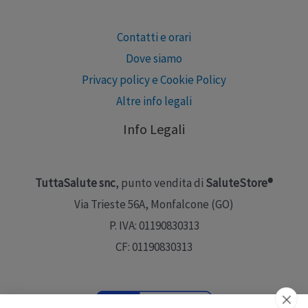
Contatti e orari
Dove siamo
Privacy policy e Cookie Policy
Altre info legali
Info Legali
TuttaSalute snc
, punto vendita di
SaluteStore®
Via Trieste 56A, Monfalcone (GO)
P. IVA: 01190830313
CF: 01190830313