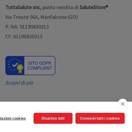
TuttaSalute snc
, punto vendita di
SaluteStore®
Via Trieste 56A, Monfalcone (GO)
P. IVA: 01190830313
CF: 01190830313
Scopri di più
tazioni cookies
Disattiva tutti
Consenti tutti i cookies
Press Astra