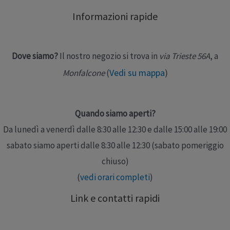
impermeabile. I liquidi vengono bloccati all’interno e
Informazioni rapide
distribuiti lungo il tampone assorbente della traversa.
La traversa è disponibile in …
Dove siamo?
Il nostro negozio si trova in
via Trieste 56A
, a
Leggi altro »
Vedi su mappa
)
Monfalcone
(
Quando siamo aperti?
Da lunedì a venerdì dalle 8:30 alle 12:30 e dalle 15:00 alle 19:00
sabato siamo aperti dalle 8:30 alle 12:30 (sabato pomeriggio
chiuso)
(
vedi orari completi
)
Link e contatti rapidi