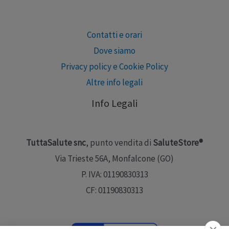
Contatti e orari
Dove siamo
Privacy policy e Cookie Policy
Altre info legali
Info Legali
TuttaSalute snc
, punto vendita di
SaluteStore®
Via Trieste 56A, Monfalcone (GO)
P. IVA: 01190830313
CF: 01190830313