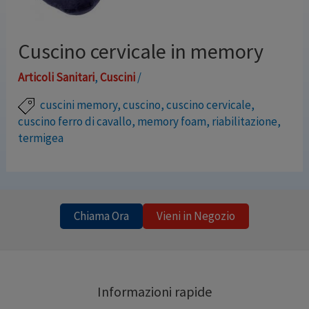
Cuscino cervicale in memory
Articoli Sanitari
,
Cuscini
/
cuscini memory
,
cuscino
,
cuscino cervicale
,
cuscino ferro di cavallo
,
memory foam
,
riabilitazione
,
termigea
Cuscino per sostenere il collo in materiale viscoelastico
“lenta memoria” La fodera lavabile, con cerniera, è in
vellutino Ottimo per il riposo, ideale in viaggio.
Chiama Ora
Vieni in Negozio
Dimensioni: cm. 30x35x9 spessore Marchio Termigea
Informazioni rapide