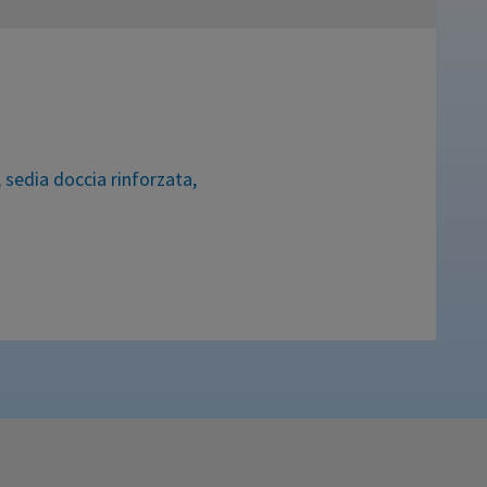
,
sedia doccia rinforzata
,
nea ad accogliere utenti dal peso fino
in plastica. Fori per il drenaggio
za