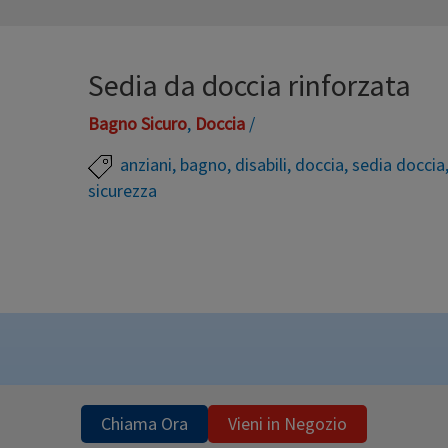
Sedia da doccia rinforzata
Bagno Sicuro
,
Doccia
/
anziani
,
bagno
,
disabili
,
doccia
,
sedia doccia
sicurezza
Sedia doccia con base rinforzata, che la rende ido
a 150 kg. Struttura in alluminio, seduta e schienale 
dell’acqua Piedini antiscivolo Regolabile in altez
Chiama Ora
Vieni in Negozio