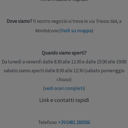
Rivestimento in pelle antisudore con speciale concia
vegetale per trasportare attivamente e in modo …
Dove siamo?
Il nostro negozio si trova in
via Trieste 56A
, a
Leggi altro »
Vedi su mappa
)
Monfalcone
(
Quando siamo aperti?
Da lunedì a venerdì dalle 8:30 alle 12:30 e dalle 15:00 alle 19:00
sabato siamo aperti dalle 8:30 alle 12:30 (sabato pomeriggio
chiuso)
(
vedi orari completi
)
Link e contatti rapidi
Telefono:
+39 0481 280586