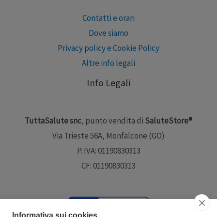
Contatti e orari
Dove siamo
Privacy policy e Cookie Policy
Altre info legali
Info Legali
TuttaSalute snc
, punto vendita di
SaluteStore®
Via Trieste 56A, Monfalcone (GO)
P. IVA: 01190830313
CF: 01190830313
Informativa sui cookies