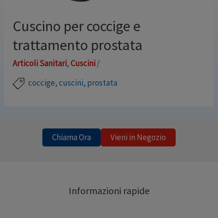
Cuscino per coccige e
trattamento prostata
Articoli Sanitari
,
Cuscini
/
coccige
,
cuscini
,
prostata
Cuscino anatomico a “lenta memoria”, consigliato per:
sollievo alla zona del coccige prevenzione dello
schiacciamento della prostata prolassi decorso post-
Chiama Ora
Vieni in Negozio
operatorio Fodera lavabile Misure: cm. 41x36x7.5
Informazioni rapide