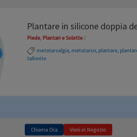
Plantare in silicone doppia d
Piede
,
Plantari e Solette
/
metatarsalgia
,
metatarso
,
plantare
,
plantare
tallonite
Plantare in silicone con scarico calcaneare e sup
distribuzione delle pressioni plantari ed un assorb
nello sport, lunghe camminate, dolori sulla pianta
stare in posizione eretta per molte ore. Il plantare 
per: Piccoli …
Chiama Ora
Vieni in Negozio
Leggi altro »