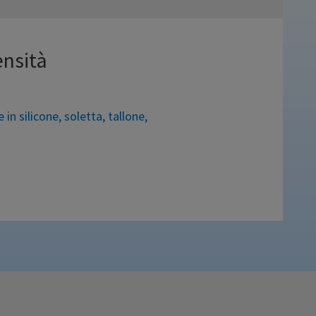
ensità
 in silicone
,
soletta
,
tallone
,
porto metatarsale per una uniforme
imento dello shock del passo. Ideali
 del piede e per coloro che devono
intero in silicone è inoltre indicato