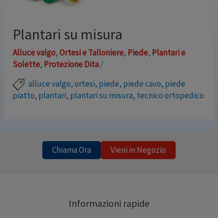
Plantari su misura
Alluce valgo
,
Ortesi e Talloniere
,
Piede
,
Plantari e
Solette
,
Protezione Dita
/
alluce valgo
,
ortesi
,
piede
,
piede cavo
,
piede
piatto
,
plantari
,
plantari su misura
,
tecnico ortopedico
Il nostro tecnico ortopedico realizza per voi plantari ed
altre ortesi personalizzate. Esegue l esame
baropodometrico con pedana computerizzata, adatta
Chiama Ora
Vieni in Negozio
busti, ginocchiere e tutori secondo la prescrizione del
vostro medico. Questo servizio si rivolge sia ai privati
che a coloro che -provvisti del certificato di invalidita-
Informazioni rapide
ricevono gli ausili in convenzione con il servizio