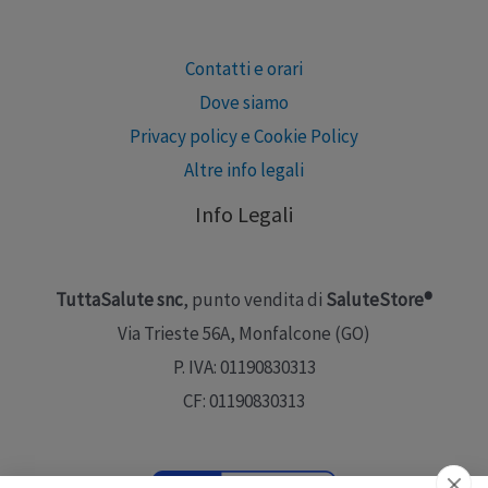
Contatti e orari
Dove siamo
Privacy policy e Cookie Policy
Altre info legali
Info Legali
TuttaSalute snc
, punto vendita di
SaluteStore®
Via Trieste 56A, Monfalcone (GO)
P. IVA: 01190830313
CF: 01190830313