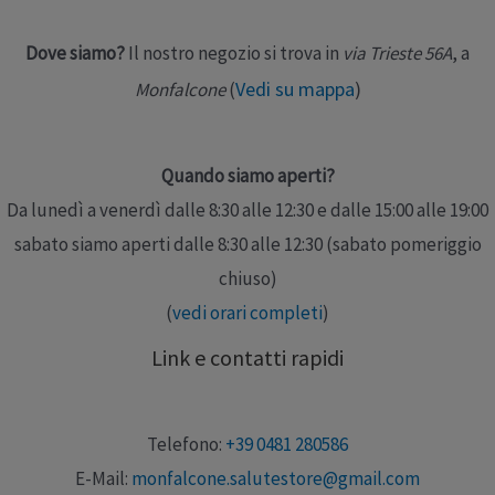
sanitario. …
Dove siamo?
Il nostro negozio si trova in
via Trieste 56A
, a
Leggi altro »
Vedi su mappa
)
Monfalcone
(
Quando siamo aperti?
Da lunedì a venerdì dalle 8:30 alle 12:30 e dalle 15:00 alle 19:00
sabato siamo aperti dalle 8:30 alle 12:30 (sabato pomeriggio
chiuso)
(
vedi orari completi
)
Link e contatti rapidi
Telefono:
+39 0481 280586
E-Mail:
monfalcone.salutestore@gmail.com