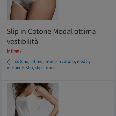
Slip in Cotone Modal ottima
vestibilità
Intimo
/
cotone
,
intimo
,
intimo in cotone
,
modal
,
mutande
,
slip
,
slip cotone
Slip in tessuto naturale COTONE MODAL abbinato a
fibra elastica. Conosci la differenza tra cotone e modal?
Sono entrambe fibre naturali e se del cotone sai già
tutto, del modal ti raccontiamo noi. È una fibra ricavata
dalla polpa di legno degli alberi, una fibra rigenerata