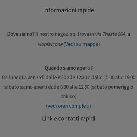
fibra rigenerata dalla cellulosa che ci offre parecchi
Informazioni rapide
vantaggi: …
Leggi altro »
Dove siamo?
Il nostro negozio si trova in
via Trieste 56A
, a
Vedi su mappa
)
Monfalcone
(
Quando siamo aperti?
Da lunedì a venerdì dalle 8:30 alle 12:30 e dalle 15:00 alle 19:00
sabato siamo aperti dalle 8:30 alle 12:30 (sabato pomeriggio
chiuso)
(
vedi orari completi
)
Link e contatti rapidi