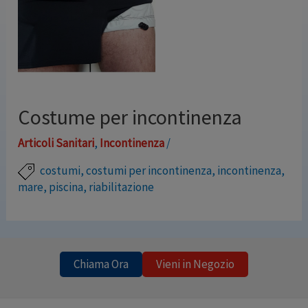
Costume per incontinenza
Articoli Sanitari
,
Incontinenza
/
costumi
,
costumi per incontinenza
,
incontinenza
,
mare
,
piscina
,
riabilitazione
Riabilitazione in piscina? Week end alle terme? Nessun
problema con Swimmy, lo speciale costume da bagno
che permette di svolgere attività in acqua anche a chi
Chiama Ora
Vieni in Negozio
soffre di incontinenza urinaria o fecale. Si presenta
come un normale costume da bagno, ma presenta al