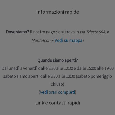
suo interno uno slip contenitivo con 2 efficaci sistemi di
Informazioni rapide
sigillatura, intorno …
Leggi altro »
Dove siamo?
Il nostro negozio si trova in
via Trieste 56A
, a
Vedi su mappa
)
Monfalcone
(
Quando siamo aperti?
Da lunedì a venerdì dalle 8:30 alle 12:30 e dalle 15:00 alle 19:00
sabato siamo aperti dalle 8:30 alle 12:30 (sabato pomeriggio
chiuso)
(
vedi orari completi
)
Link e contatti rapidi