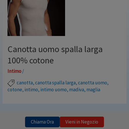
Canotta uomo spalla larga
100% cotone
Intimo
/
canotta
,
canotta spalla larga
,
canotta uomo
,
cotone
,
intimo
,
intimo uomo
,
madiva
,
maglia
Canotta in fresco e leggero cotone, interamente
realizzata in Italia con materiali di altissima qualità.
Colore: Bianco 100% Cotone Marchio: MADIVA Made in
Chiama Ora
Vieni in Negozio
Italy