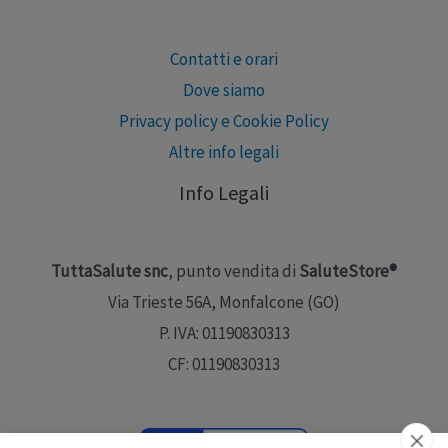
Contatti e orari
Dove siamo
Privacy policy e Cookie Policy
Altre info legali
Info Legali
TuttaSalute snc
, punto vendita di
SaluteStore®
Via Trieste 56A, Monfalcone (GO)
P. IVA: 01190830313
CF: 01190830313