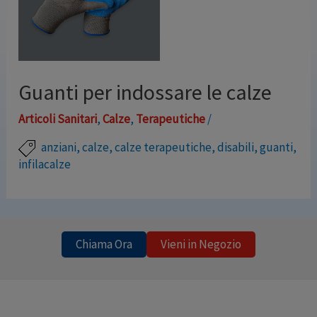
Guanti per indossare le calze
Articoli Sanitari
,
Calze
,
Terapeutiche
/
anziani
,
calze
,
calze terapeutiche
,
disabili
,
guanti
,
infilacalze
Guanti speciali strutturati con palmo in lattice per
indossare le calze elastiche in modo agevole.
Composizione Maglia in nylon 13 Gauge Spalmatura in
Chiama Ora
Vieni in Negozio
lattice Marchio: Flebysan Misure: da S a XL