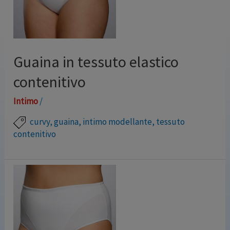
Guaina in tessuto elastico
contenitivo
Intimo
/
curvy
,
guaina
,
intimo modellante
,
tessuto
contenitivo
Guaina realizzata in speciale tessuto contenitivo ad
alta tenuta. Pannello centrale con doppio tessuto per
un perfetto contenimento delle forme. Colori: BIANCO
– NERO Marchio: Magie Italiane Modello: M5095