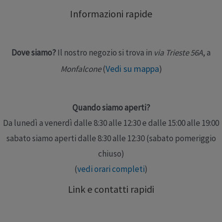
ospedaliero, domiciliare e per pazienti in
Informazioni rapide
ossigenoterapia. Display a colori LCD a luminosità
regolabile …
Dove siamo?
Il nostro negozio si trova in
via Trieste 56A
, a
Leggi altro »
Vedi su mappa
)
Monfalcone
(
Quando siamo aperti?
Da lunedì a venerdì dalle 8:30 alle 12:30 e dalle 15:00 alle 19:00
sabato siamo aperti dalle 8:30 alle 12:30 (sabato pomeriggio
chiuso)
(
vedi orari completi
)
Link e contatti rapidi