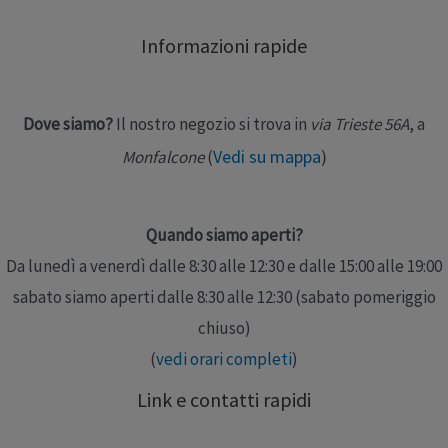
cura dei traumi all’articolazione del polso. Facile da
Informazioni rapide
indossare e da portare, assicura …
Leggi altro »
Dove siamo?
Il nostro negozio si trova in
via Trieste 56A
, a
Vedi su mappa
)
Monfalcone
(
Quando siamo aperti?
Da lunedì a venerdì dalle 8:30 alle 12:30 e dalle 15:00 alle 19:00
sabato siamo aperti dalle 8:30 alle 12:30 (sabato pomeriggio
chiuso)
(
vedi orari completi
)
Link e contatti rapidi