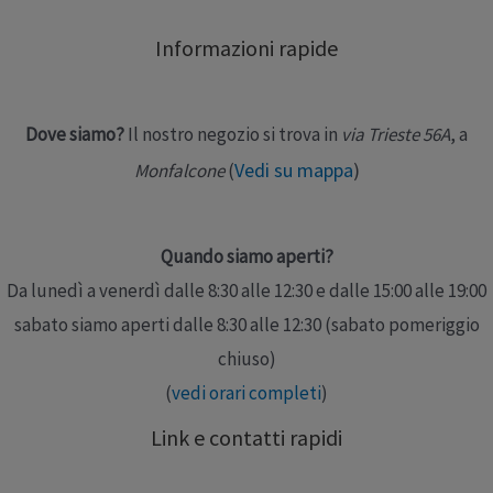
può essere utilizzato per l’emanazione di essenze Le
Informazioni rapide
contenute dimensioni dell’umidificatore e il suo
design innovativo lo rendono un oggetto …
Dove siamo?
Il nostro negozio si trova in
via Trieste 56A
, a
Leggi altro »
Vedi su mappa
)
Monfalcone
(
Quando siamo aperti?
Da lunedì a venerdì dalle 8:30 alle 12:30 e dalle 15:00 alle 19:00
sabato siamo aperti dalle 8:30 alle 12:30 (sabato pomeriggio
chiuso)
(
vedi orari completi
)
Link e contatti rapidi