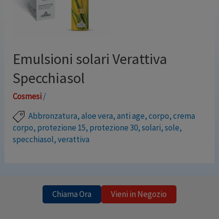
Emulsioni solari Verattiva
Specchiasol
Cosmesi
/
Abbronzatura
,
aloe vera
,
anti age
,
corpo
,
crema
corpo
,
protezione 15
,
protezione 30
,
solari
,
sole
,
specchiasol
,
verattiva
Emulsioni a base di Aloe Vera Biologica e complessi
Probiotici Difendono la pelle dai meccanismi di
invecchiamento provocati dal sole. Proteggono dagli
Chiama Ora
Vieni in Negozio
effetti, non solo della radiazione UVA e UVB, ma anche