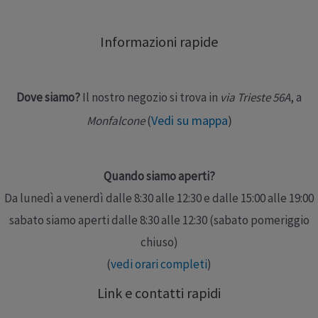
dalla radiazione IR, rinforzando l’architettura cutanea.
Testate dermatologicamente per nichel, cromo e
Informazioni rapide
cobalto, non utilizza sostanze OGM ed è priva di
nanomateriali, parabeni, …
Dove siamo?
Il nostro negozio si trova in
via Trieste 56A
, a
Leggi altro »
Vedi su mappa
)
Monfalcone
(
Quando siamo aperti?
Da lunedì a venerdì dalle 8:30 alle 12:30 e dalle 15:00 alle 19:00
sabato siamo aperti dalle 8:30 alle 12:30 (sabato pomeriggio
chiuso)
(
vedi orari completi
)
Link e contatti rapidi