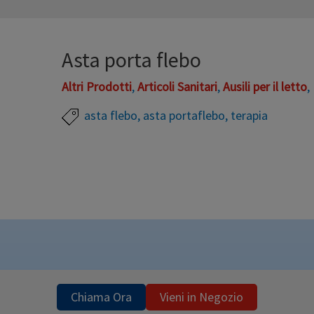
Asta porta flebo
Altri Prodotti
,
Articoli Sanitari
,
Ausili per il letto
,
asta flebo
,
asta portaflebo
,
terapia
Asta porta flebo con ruote Altezza regolabile da 
la vendita e il noleggio
Chiama Ora
Vieni in Negozio