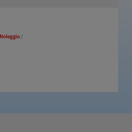
Noleggio
/
160 a 210 cm Prodotto disponibile per