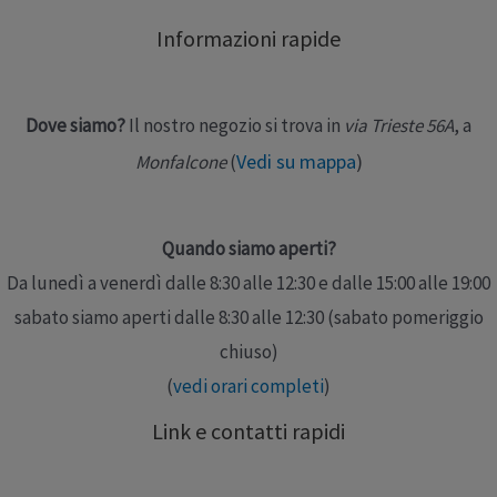
Boswellia, Spirea olmaria e Capsico, principi naturali
Informazioni rapide
particolarmente utili nel trattamento cutaneo delle
zone articolari. Non …
Dove siamo?
Il nostro negozio si trova in
via Trieste 56A
, a
Leggi altro »
Vedi su mappa
)
Monfalcone
(
Quando siamo aperti?
Da lunedì a venerdì dalle 8:30 alle 12:30 e dalle 15:00 alle 19:00
sabato siamo aperti dalle 8:30 alle 12:30 (sabato pomeriggio
chiuso)
(
vedi orari completi
)
Link e contatti rapidi