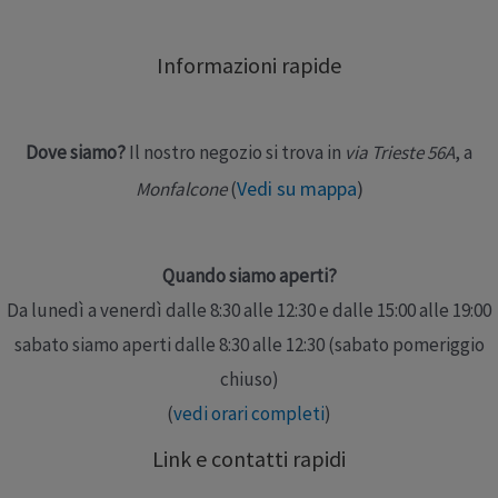
o infiammazioni, la cervicalgia, i traumi distorsivi lievi
del rachide cervicale, l’artrosi cervicale; in questo
Informazioni rapide
caso, risulta utile anche per combattere uno dei …
Leggi altro »
Dove siamo?
Il nostro negozio si trova in
via Trieste 56A
, a
Vedi su mappa
)
Monfalcone
(
Quando siamo aperti?
Da lunedì a venerdì dalle 8:30 alle 12:30 e dalle 15:00 alle 19:00
sabato siamo aperti dalle 8:30 alle 12:30 (sabato pomeriggio
chiuso)
(
vedi orari completi
)
Link e contatti rapidi