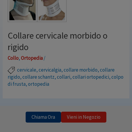
Collare cervicale morbido o
rigido
Collo
,
Ortopedia
/
cervicale
,
cervicalgia
,
collare morbido
,
collare
rigido
,
collare schantz
,
collari
,
collari ortopedici
,
colpo
di frusta
,
ortopedia
Il collare cervicale svolge una funzione di sostegno
della colonna cervicale, sostegno che aiuta ad alleviare
il dolore. Il collare cervicale morbido è consigliato per
Chiama Ora
Vieni in Negozio
il comune torcicollo causato da contratture muscolari