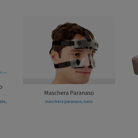
o
Maschera Paranaso
maschera paranaso
,
naso
cate
,