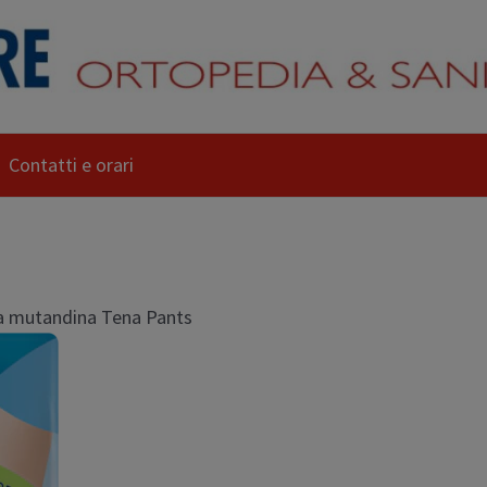
Contatti e orari
a mutandina Tena Pants