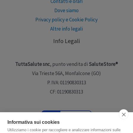
Contatti e orari
Dove siamo
Privacy policy e Cookie Policy
Altre info legali
Info Legali
TuttaSalute snc
, punto vendita di
SaluteStore®
Via Trieste 56A, Monfalcone (GO)
P. IVA: 01190830313
CF: 01190830313
Informativa sui cookies
Utilizziamo i cookie per raccogliere e analizzare informazioni sulle