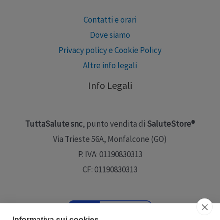
Contatti e orari
Dove siamo
Privacy policy e Cookie Policy
Altre info legali
Info Legali
TuttaSalute snc
, punto vendita di
SaluteStore®
Via Trieste 56A, Monfalcone (GO)
P. IVA: 01190830313
CF: 01190830313
Informativa sui cookies