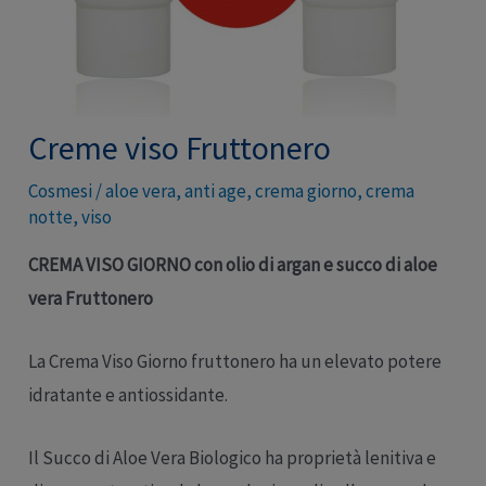
Creme viso Fruttonero
Cosmesi
/
aloe vera
,
anti age
,
crema giorno
,
crema
notte
,
viso
CREMA VISO GIORNO con olio di argan e succo di aloe
vera Fruttonero
La Crema Viso Giorno fruttonero ha un elevato potere
idratante e antiossidante.
Il Succo di Aloe Vera Biologico ha proprietà lenitiva e