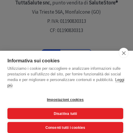
TuttaSalute snc
, punto vendita di
SaluteStore®
Via Trieste 56A, Monfalcone (GO)
P. IVA: 01190830313
CF: 01190830313
Informativa sui cookies
Utilizziamo i cookie per raccogliere e analizzare informazioni sulle
prestazioni e sull'utilizzo del sito, per fornire funzionalità dei social
Scopri di più
media e per migliorare e personalizzare contenuti e pubblicità.
Leggi
più
Impostazioni cookies
Disattiva tutti
Copyright © 2026 | Powered by
www.emanuelelena.it
using
Tema WordPress Astra
Consenti tutti i cookies