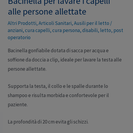
Bacinella per lavare i capelli
alle persone allettate
Altri Prodotti
,
Articoli Sanitari
,
Ausili per il letto
/
anziani
,
cura capelli
,
cura persona
,
disabili
,
letto
,
post
operatorio
Bacinella gonfiabile dotata di sacca per acqua e
soffione da doccia a clip, ideale per lavare la testa alle
persone allettate.
Supporta la testa, il collo e le spalle durante lo
shampoo e risulta morbida e confortevole per il
paziente.
La profondità di 20 cm evita gli schizzi.