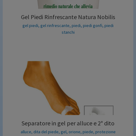
Gel Piedi Rinfrescante Natura Nobilis
gel piedi
,
gel rinfrescante
,
piedi
,
piedi gonfi
,
piedi
stanchi
Separatore in gel per alluce e 2° dito
alluce
,
dita del piede
,
gel
,
orione
,
piede
,
protezione